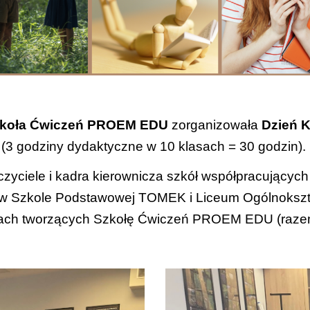
Szkoła Ćwiczeń PROEM EDU
zorganizowała
Dzień K
(3 godziny dydaktyczne w 10 klasach
= 30 godzin)
.
czyciele i kadra kierownicza szkół współpracujących
cy w Szkole Podstawowej TOMEK i Liceum Ogólnoks
ach tworzących Szkołę Ćwiczeń PROEM EDU (raze