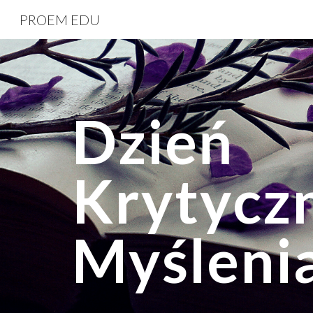
PROEM EDU
Sk
Dzień
Krytycz
Myśleni