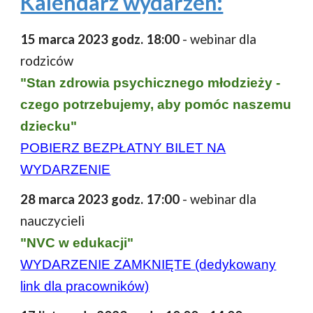
Kalendarz wydarzeń:
15 marca 2023 godz. 18:00
- webinar dla
rodziców
"Stan zdrowia psychicznego młodzieży -
czego potrzebujemy, aby pomóc naszemu
dziecku"
POBIERZ BEZPŁATNY BILET NA
WYDARZENIE
28
marca 2023 godz. 1
7
:00
- webinar dla
nauczycieli
"
NVC w edukacji"
WYDARZENIE ZAMKNIĘTE (dedykowany
link dla pracowników)