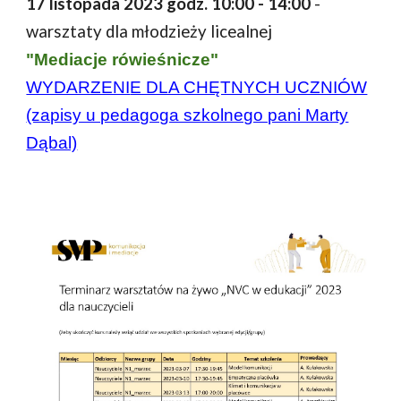
17 listopada
2023 godz.
10:00 - 14:00
-
warsztaty dla młodzieży licealnej
"
Mediacje rówieśnicze
"
WYDARZENI
E DLA CHĘTNYCH UCZNIÓW
(zapisy u pedagoga szkolnego pani Marty
Dąbal)